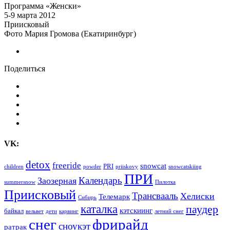
Программа «Женски»
5-9 марта 2012
Приисковый
Фото Мария Громова (Екатиринбург)
Поделиться
VK:
detox
freeride
snowcat
PRI
children
powder
priiskovy
snowcatskiing
ПРИ
Календарь
Заозерная
summersnow
Пилотка
Приисковый
Трансвааль
Хелиски
Телемарк
Сибирь
каталка
паудер
кэтскиинг
байкал
вельвет
дети
карвинг
летний снег
снег
фрирайд
сноукэт
ратрак