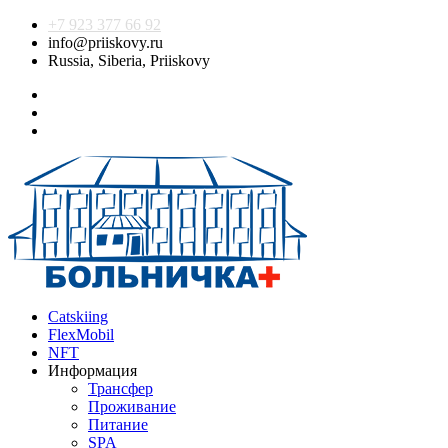
+7 923 377 66 92
info@priiskovy.ru
Russia, Siberia, Priiskovy
Catskiing
FlexMobil
NFT
Информация
Трансфер
Проживание
Питание
SPA