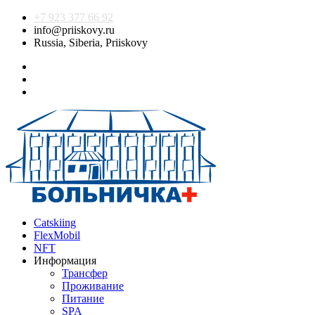
+7 923 377 66 92
info@priiskovy.ru
Russia, Siberia, Priiskovy
Catskiing
FlexMobil
NFT
Информация
Трансфер
Проживание
Питание
SPA