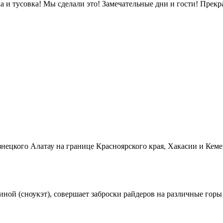
а и тусовка! Мы сделали это! Замечательные дни и гости! Прекр
ецкого Алатау на границе Красноярского края, Хакасии и Кемер
биной (сноукэт), совершает заброски райдеров на различные го