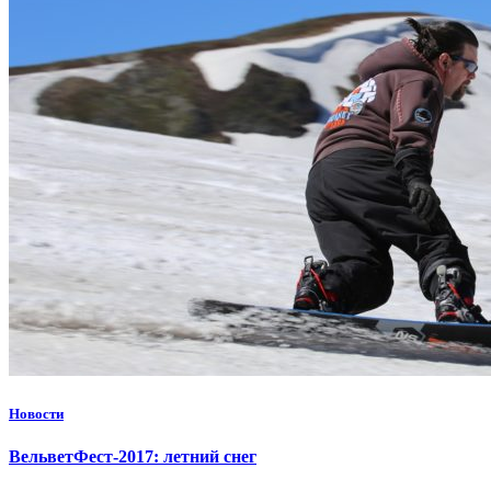
Новости
ВельветФест-2017: летний снег