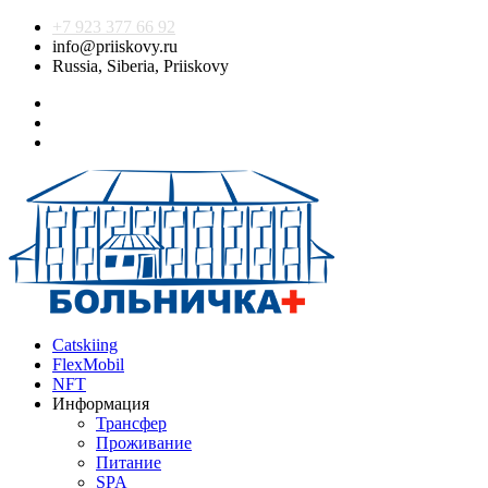
+7 923 377 66 92
info@priiskovy.ru
Russia, Siberia, Priiskovy
Catskiing
FlexMobil
NFT
Информация
Трансфер
Проживание
Питание
SPA