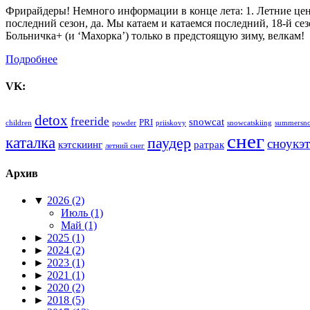
Фрирайдеры! Немного информации в конце лета: 1. Летние цены 
последний сезон, да. Мы катаем и катаемся последний, 18-й с
Больничка+ (и ‘Махорка’) только в предстоящую зиму, велкам!
Подробнее
VK:
detox
freeride
snowcat
PRI
children
powder
priiskovy
snowcatskiing
summersn
снег
каталка
паудер
сноукэт
кэтскиинг
ратрак
летний снег
Архив
▼
2026
(2)
Июль
(1)
Май
(1)
►
2025
(1)
►
2024
(2)
►
2023
(1)
►
2021
(1)
►
2020
(2)
►
2018
(5)