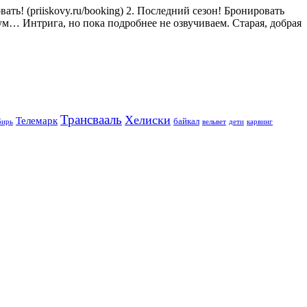
ь! (priiskovy.ru/booking) 2. Последний сезон! Бронировать
ум… Интрига, но пока подробнее не озвучиваем. Старая, добрая
Трансвааль
Хелиски
Телемарк
байкал
бирь
вельвет
дети
карвинг