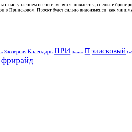
с наступлением осени изменятся: повысятся, спешите бронироват
езон в Приисковом. Проект будет сильно видоизменен, как миним
ПРИ
Приисковый
Календарь
Заозерная
ow
Пилотка
Си
фрирайд