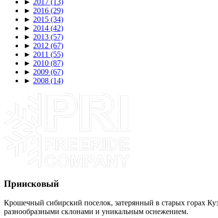
►
2017
(13)
►
2016
(29)
►
2015
(34)
►
2014
(42)
►
2013
(57)
►
2012
(67)
►
2011
(55)
►
2010
(87)
►
2009
(67)
►
2008
(14)
Приисковый
Крошечный сибирский поселок, затерянный в старых горах Кузн
разнообразными склонами и уникальным оснежением.