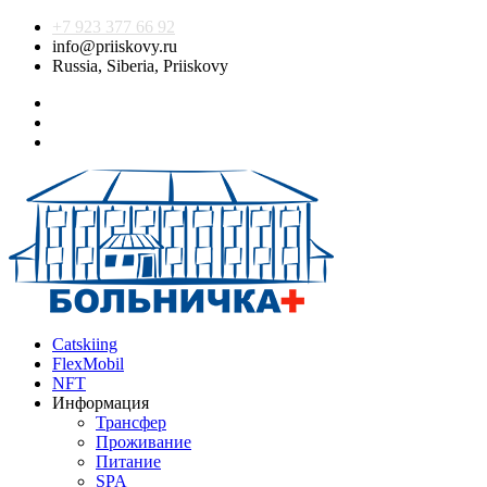
+7 923 377 66 92
info@priiskovy.ru
Russia, Siberia, Priiskovy
Catskiing
FlexMobil
NFT
Информация
Трансфер
Проживание
Питание
SPA