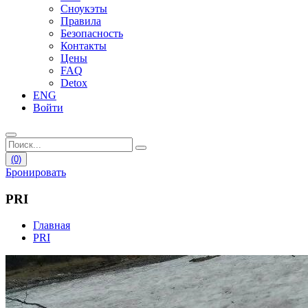
Сноукэты
Правила
Безопасность
Контакты
Цены
FAQ
Detox
ENG
Войти
(0)
Бронировать
PRI
Главная
PRI