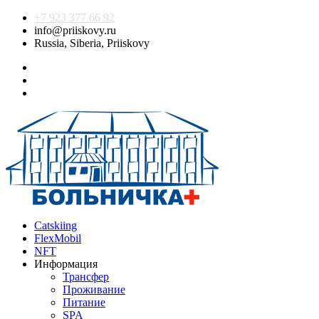
+7 923 377 66 92
info@priiskovy.ru
Russia, Siberia, Priiskovy
Catskiing
FlexMobil
NFT
Информация
Трансфер
Проживание
Питание
SPA