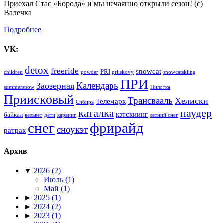
Приехал Стас «Борода» и мы нечаянно открыли сезон! (с)
Валечка
Подробнее
VK:
detox
freeride
snowcat
PRI
children
powder
priiskovy
snowcatskiing
ПРИ
Календарь
Заозерная
summersnow
Пилотка
Приисковый
Трансвааль
Хелиски
Телемарк
Сибирь
каталка
паудер
кэтскиинг
байкал
вельвет
дети
карвинг
летний снег
снег
фрирайд
сноукэт
ратрак
Архив
▼
2026
(2)
Июль
(1)
Май
(1)
►
2025
(1)
►
2024
(2)
►
2023
(1)