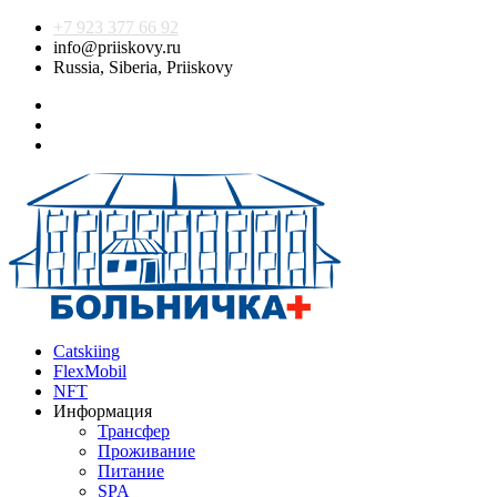
+7 923 377 66 92
info@priiskovy.ru
Russia, Siberia, Priiskovy
Catskiing
FlexMobil
NFT
Информация
Трансфер
Проживание
Питание
SPA