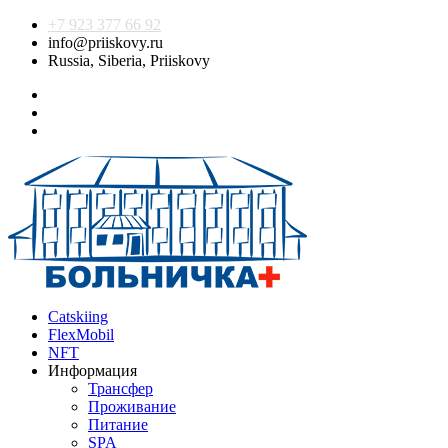
+7 923 377 66 92
info@priiskovy.ru
Russia, Siberia, Priiskovy
Catskiing
FlexMobil
NFT
Информация
Трансфер
Проживание
Питание
SPA