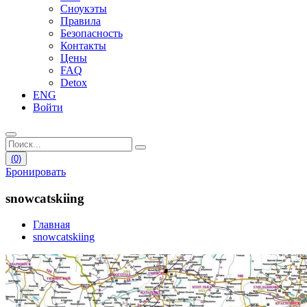
Сноукэты
Правила
Безопасность
Контакты
Цены
FAQ
Detox
ENG
Войти
(0)
Бронировать
snowcatskiing
Главная
snowcatskiing