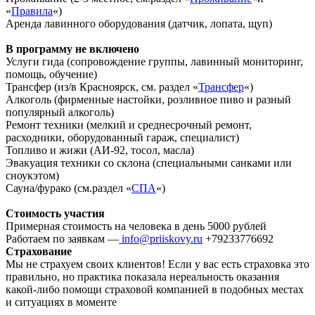
«
Правила
«)
Аренда лавинного оборудования (датчик, лопата, щуп)
В программу не включено
Услуги гида (сопровождение группы, лавинный мониторинг,
помощь, обучение)
Трансфер (из/в Красноярск, см. раздел «
Трансфер
«)
Алкоголь (фирменные настойки, розливное пиво и разный
популярный алкоголь)
Ремонт техники (мелкий и среднесрочный ремонт,
расходники, оборудованный гараж, специалист)
Топливо и жижи (АИ-92, тосол, масла)
Эвакуация техники со склона (специальными санками или
сноукэтом)
Сауна/фурако (см.раздел «
СПА
«)
Стоимость участия
Примерная стоимость на человека в день 5000 рублей
Работаем по заявкам —
info@priiskovy.ru
+79233776692
Страхование
Мы не страхуем своих клиентов! Если у вас есть страховка это
правильно, но практика показала нереальность оказания
какой-либо помощи страховой компанией в подобных местах
и ситуациях в моменте