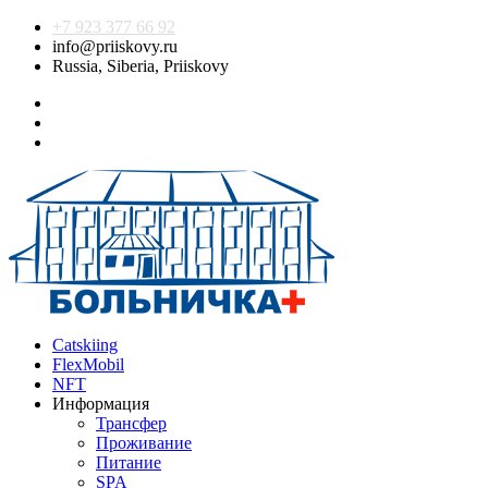
+7 923 377 66 92
info@priiskovy.ru
Russia, Siberia, Priiskovy
Catskiing
FlexMobil
NFT
Информация
Трансфер
Проживание
Питание
SPA