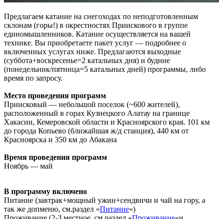
Предлагаем катание на снегоходах по неподготовленным
склонам (горы!) в окрестностях Приискового в группе
единомышленников. Катание осуществляется на вашей
технике. Вы приобретаете пакет услуг — подробнее о
включенных услугах ниже. Предлагаются выходные
(суббота+воскресенье=2 катальных дня) и будние
(понедельник/пятница=5 катальных дней) программы, либо
время по запросу.
Место проведения программ
Приисковый — небольшой поселок (~600 жителей),
расположенный в горах Кузнецкого Алатау на границе
Хакасии, Кемеровской области и Красноярского края. 101 км
до города Копьево (ближайшая ж/д станция), 440 км от
Красноярска и 350 км до Абакана
Время проведения программ
Ноябрь — май
В программу включено
Питание (завтрак+мощный ужин+сендвичи и чай на гору, а
так же допменю, см.раздел «
Питание
«)
Проживание (2-3 местное, см.раздел «
Проживание
«и