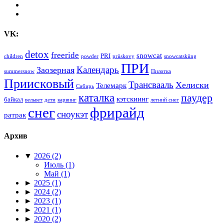
VK:
detox
freeride
snowcat
PRI
children
powder
priiskovy
snowcatskiing
ПРИ
Календарь
Заозерная
summersnow
Пилотка
Приисковый
Трансвааль
Хелиски
Телемарк
Сибирь
каталка
паудер
кэтскиинг
байкал
вельвет
дети
карвинг
летний снег
снег
фрирайд
сноукэт
ратрак
Архив
▼
2026
(2)
Июль
(1)
Май
(1)
►
2025
(1)
►
2024
(2)
►
2023
(1)
►
2021
(1)
►
2020
(2)