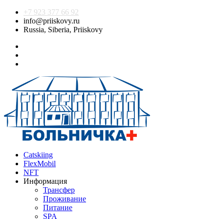
+7 923 377 66 92
info@priiskovy.ru
Russia, Siberia, Priiskovy
Catskiing
FlexMobil
NFT
Информация
Трансфер
Проживание
Питание
SPA