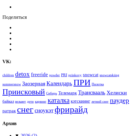
Поделиться
VK:
detox
freeride
snowcat
PRI
children
powder
priiskovy
snowcatskiing
ПРИ
Календарь
Заозерная
summersnow
Пилотка
Приисковый
Трансвааль
Хелиски
Телемарк
Сибирь
каталка
паудер
кэтскиинг
байкал
вельвет
дети
карвинг
летний снег
снег
фрирайд
сноукэт
ратрак
Архив
▼
2026
(2)