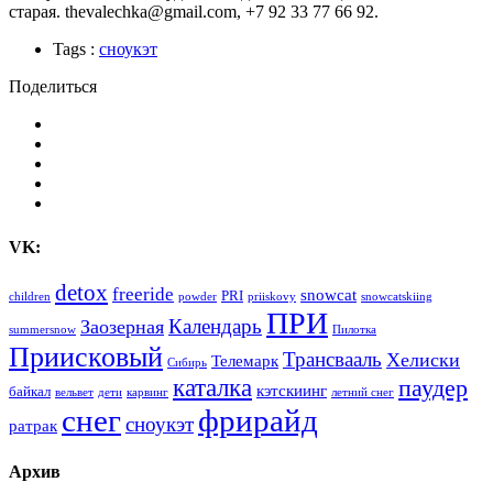
старая. thevalechka@gmail.com, +7 92 33 77 66 92.
Tags :
сноукэт
Поделиться
VK:
detox
freeride
snowcat
PRI
children
powder
priiskovy
snowcatskiing
ПРИ
Календарь
Заозерная
summersnow
Пилотка
Приисковый
Трансвааль
Хелиски
Телемарк
Сибирь
каталка
паудер
кэтскиинг
байкал
вельвет
дети
карвинг
летний снег
снег
фрирайд
сноукэт
ратрак
Архив