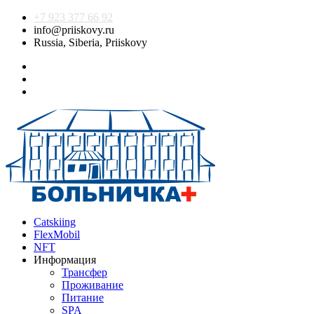
+7 923 377 66 92
info@priiskovy.ru
Russia, Siberia, Priiskovy
Catskiing
FlexMobil
NFT
Информация
Трансфер
Проживание
Питание
SPA