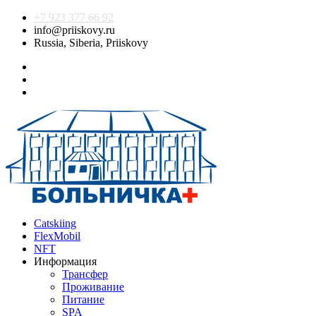
+7 923 377 66 92
info@priiskovy.ru
Russia, Siberia, Priiskovy
Catskiing
FlexMobil
NFT
Информация
Трансфер
Проживание
Питание
SPA