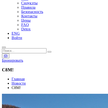
Сноукэты
Правила
Безопасность
Контакты
Цены
FAQ
Detox
ENG
Войти
(0)
Бронировать
С8М!
Главная
Новости
С8М!