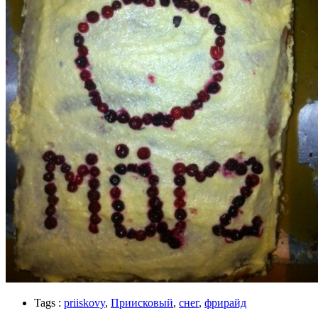
Tags :
priiskovy
,
Приисковый
,
снег
,
фрирайд