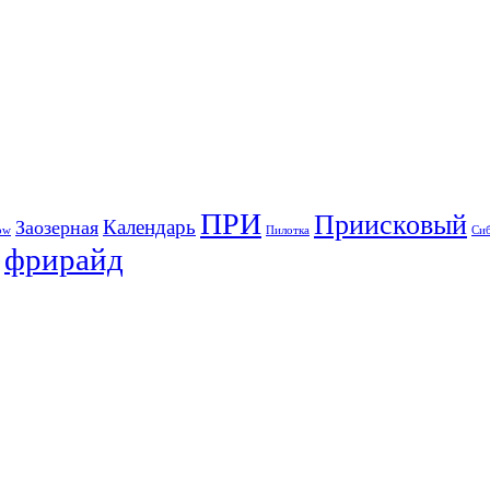
ПРИ
Приисковый
Календарь
Заозерная
ow
Пилотка
Си
фрирайд