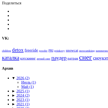
Поделиться
VK:
detox
freeride
snowcat
PRI
children
powder
priiskovy
snowcatskiing
summersn
снег
каталка
паудер
сноукэт
кэтскиинг
ратрак
летний снег
Архив
▼
2026
(2)
Июль
(1)
Май
(1)
►
2025
(1)
►
2024
(2)
►
2023
(1)
►
2021
(1)