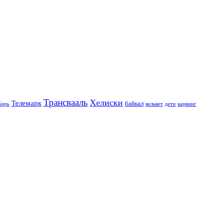
Трансвааль
Хелиски
Телемарк
байкал
бирь
вельвет
дети
карвинг