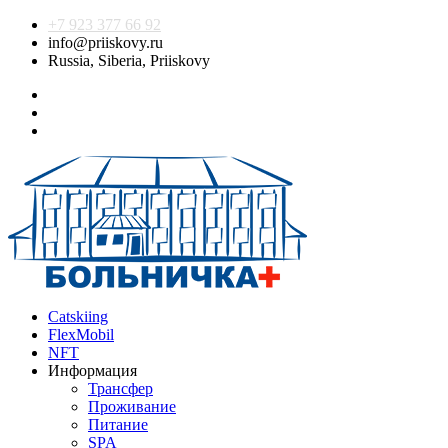
+7 923 377 66 92
info@priiskovy.ru
Russia, Siberia, Priiskovy
Catskiing
FlexMobil
NFT
Информация
Трансфер
Проживание
Питание
SPA