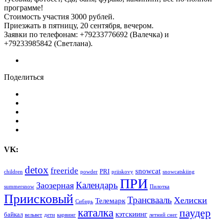
программе!
Стоимость участия 3000 рублей.
Приезжать в пятницу, 20 сентября, вечером.
Заявки по телефонам: +79233776692 (Валечка) и
+79233985842 (Светлана).
Поделиться
VK:
detox
freeride
snowcat
PRI
children
powder
priiskovy
snowcatskiing
ПРИ
Календарь
Заозерная
summersnow
Пилотка
Приисковый
Трансвааль
Хелиски
Телемарк
Сибирь
каталка
паудер
кэтскиинг
байкал
вельвет
дети
карвинг
летний снег