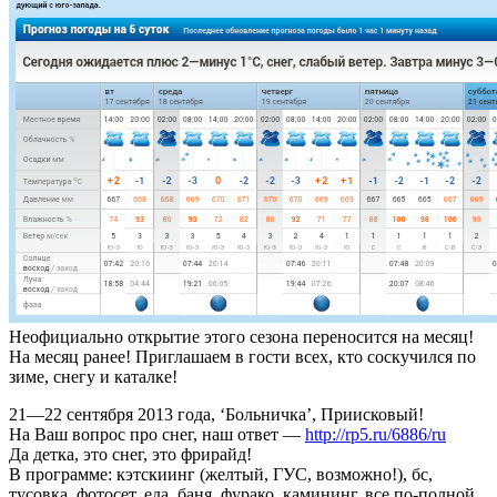
Неофициально открытие этого сезона переносится на месяц!
На месяц ранее! Приглашаем в гости всех, кто соскучился по
зиме, снегу и каталке!
21—22 сентября 2013 года, ‘Больничка’, Приисковый!
На Ваш вопрос про снег, наш ответ —
http://rp5.ru/6886/ru
Да детка, это снег, это фрирайд!
В программе: кэтскиинг (желтый, ГУС, возможно!), бс,
тусовка, фотосет, еда, баня, фурако, камининг, все по-полной