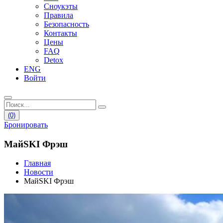
Сноукэты
Правила
Безопасность
Контакты
Цены
FAQ
Detox
ENG
Войти
(0)
Бронировать
МайSKI Фрэш
Главная
Новости
МайSKI Фрэш