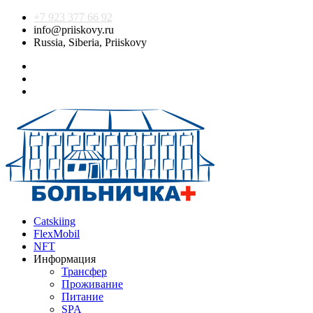
+7 923 377 66 92
info@priiskovy.ru
Russia, Siberia, Priiskovy
Catskiing
FlexMobil
NFT
Информация
Трансфер
Проживание
Питание
SPA