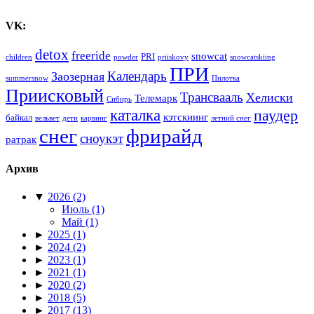
VK:
detox
freeride
snowcat
PRI
children
powder
priiskovy
snowcatskiing
ПРИ
Календарь
Заозерная
summersnow
Пилотка
Приисковый
Трансвааль
Хелиски
Телемарк
Сибирь
каталка
паудер
кэтскиинг
байкал
вельвет
дети
карвинг
летний снег
снег
фрирайд
сноукэт
ратрак
Архив
▼
2026
(2)
Июль
(1)
Май
(1)
►
2025
(1)
►
2024
(2)
►
2023
(1)
►
2021
(1)
►
2020
(2)
►
2018
(5)
►
2017
(13)