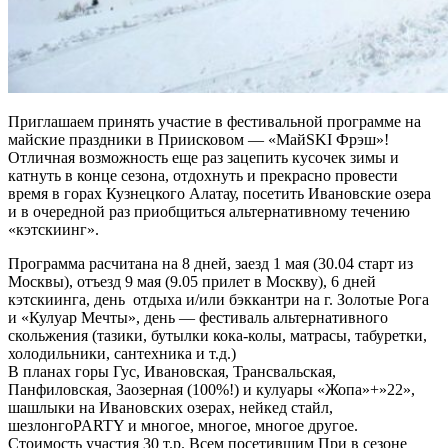
Приглашаем принять участие в фестивальной программе на
майские праздники в Приисковом — «МайSKI Фрэш»!
Отличная возможность еще раз зацепить кусочек зимы и
катнуть в конце сезона, отдохнуть и прекрасно провести
время в горах Кузнецкого Алатау, посетить Ивановские озера
и в очередной раз приобщиться альтернативному течению
«кэтскиинг».
Программа расчитана на 8 дней, заезд 1 мая (30.04 старт из
Москвы), отъезд 9 мая (9.05 прилет в Москву), 6 дней
кэтскиинга, день отдыха и/или бэккантри на г. Золотые Рога
и «Кулуар Мечты», день — фестиваль альтернативного
скольжения (тазики, бутылки кока-колы, матрасы, табуретки,
холодильники, сантехника и т.д.)
В планах горы Гус, Ивановская, Трансвальская,
Панфиловская, Заозерная (100%!) и кулуары «Жопа»+»22»,
шашлыки на Ивановских озерах, нейкед стайл,
шезлонгоPARTY и многое, многое, многое другое.
Стоимость участия 30 т.р. Всем посетившим При в сезоне