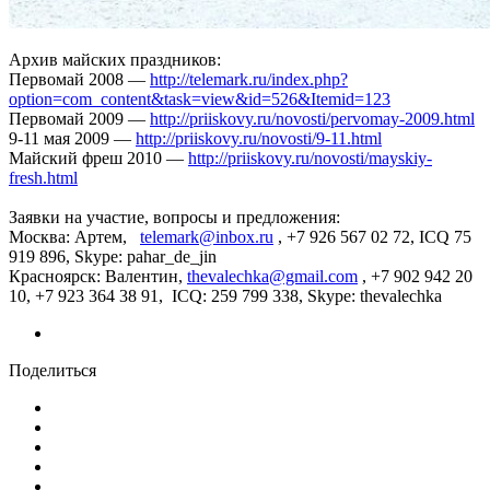
Архив майских праздников:
Первомай 2008 —
http://telemark.ru/index.php?
option=com_content&task=view&id=526&Itemid=123
Первомай 2009 —
http://priiskovy.ru/novosti/pervomay-2009.html
9-11 мая 2009 —
http://priiskovy.ru/novosti/9-11.html
Майский фреш 2010 —
http://priiskovy.ru/novosti/mayskiy-
fresh.html
Заявки на участие, вопросы и предложения:
Москва: Артем,
telemark@inbox.ru
, +7 926 567 02 72, ICQ 75
919 896, Skype: pahar_de_jin
Красноярск: Валентин,
thevalechka@gmail.com
, +7 902 942 20
10, +7 923 364 38 91, ICQ: 259 799 338, Skype: thevalechka
Поделиться