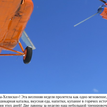
-Хелиски»! Эта весенняя неделя пролетела как одно мгновение,
шикарная каталка, вкусная еда, напитки, купание в горячих ис
ия этих дней! Две лавины за неделю наш небольшой тренирово