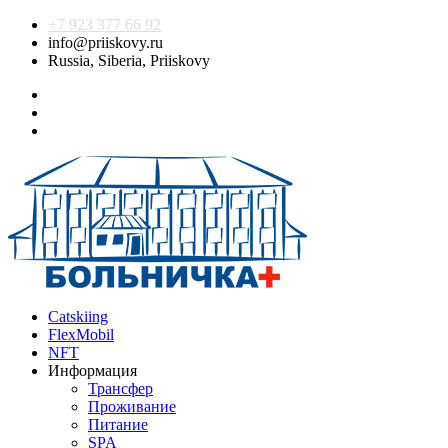
+7 923 377 66 92
info@priiskovy.ru
Russia, Siberia, Priiskovy
Catskiing
FlexMobil
NFT
Информация
Трансфер
Проживание
Питание
SPA