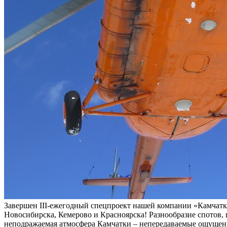
Завершен III-ежегодный спецпроект нашей компании «Камчатка
Новосибирска, Кемерово и Красноярска! Разнообразие спотов, 
неподражаемая атмосфера Камчатки – непередаваемые ощущен