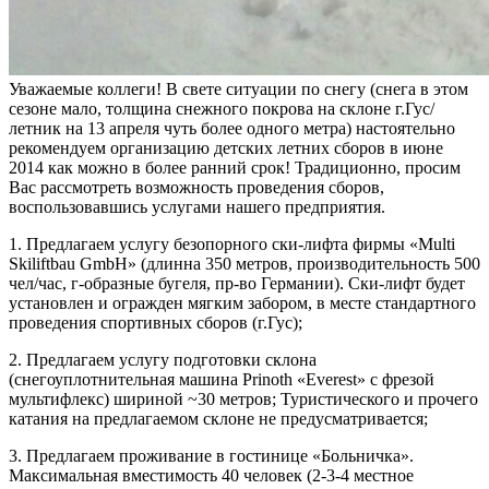
Уважаемые коллеги! В свете ситуации по снегу (снега в этом
сезоне мало, толщина снежного покрова на склоне г.Гус/
летник на 13 апреля чуть более одного метра) настоятельно
рекомендуем организацию детских летних сборов в июне
2014 как можно в более ранний срок! Традиционно, просим
Вас рассмотреть возможность проведения сборов,
воспользовавшись услугами нашего предприятия.
1. Предлагаем услугу безопорного ски-лифта фирмы «Multi
Skiliftbau GmbH» (длинна 350 метров, производительность 500
чел/час, г-образные бугеля, пр-во Германии). Ски-лифт будет
установлен и огражден мягким забором, в месте стандартного
проведения спортивных сборов (г.Гус);
2. Предлагаем услугу подготовки склона
(снегоуплотнительная машина Prinoth «Everest» с фрезой
мультифлекс) шириной ~30 метров; Туристического и прочего
катания на предлагаемом склоне не предусматривается;
3. Предлагаем проживание в гостинице «Больничка».
Максимальная вместимость 40 человек (2-3-4 местное