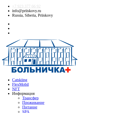
+7 923 377 66 92
info@priiskovy.ru
Russia, Siberia, Priiskovy
Catskiing
FlexMobil
NFT
Информация
Трансфер
Проживание
Питание
SPA