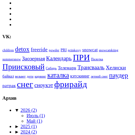
VK:
detox
freeride
snowcat
PRI
children
powder
priiskovy
snowcatskiing
ПРИ
Календарь
Заозерная
summersnow
Пилотка
Приисковый
Трансвааль
Хелиски
Телемарк
Сибирь
каталка
паудер
кэтскиинг
байкал
вельвет
дети
карвинг
летний снег
снег
фрирайд
сноукэт
ратрак
Архив
▼
2026
(2)
Июль
(1)
Май
(1)
►
2025
(1)
►
2024
(2)