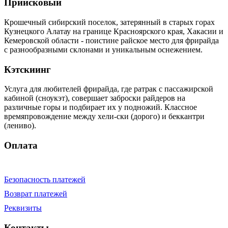
Приисковый
Крошечный сибирский поселок, затерянный в старых горах
Кузнецкого Алатау на границе Красноярского края, Хакасии и
Кемеровской области - поистине райское место для фрирайда
с разнообразными склонами и уникальным оснежением.
Кэтскиинг
Услуга для любителей фрирайда, где ратрак с пассажирской
кабиной (сноукэт), совершает заброски райдеров на
различные горы и подбирает их у подножий. Классное
времяпровождение между хели-ски (дорого) и беккантри
(лениво).
Оплата
Безопасность платежей
Возврат платежей
Реквизиты
Контакты