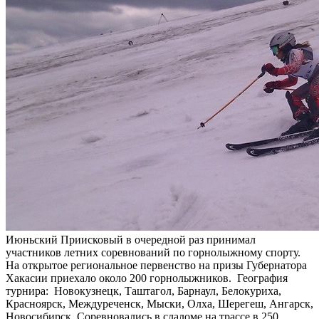
Июньский Приисковый в очередной раз принимал
участников летних соревнований по горнолыжному спорту.
На открытое региональное первенство на призы Губернатора
Хакасии приехало около 200 горнолыжников. География
турнира: Новокузнецк, Таштагол, Барнаул, Белокуриха,
Красноярск, Междуреченск, Мыски, Олха, Шерегеш, Ангарск,
Новосибирск. Соревновались в слаломе на трассе в 250