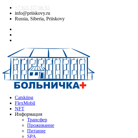
+7 923 377 66 92
info@priiskovy.ru
Russia, Siberia, Priiskovy
Catskiing
FlexMobil
NFT
Информация
Трансфер
Проживание
Питание
SPA