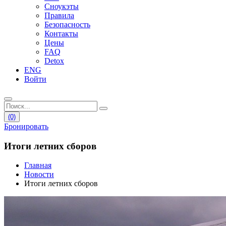
Сноукэты
Правила
Безопасность
Контакты
Цены
FAQ
Detox
ENG
Войти
(0)
Бронировать
Итоги летних сборов
Главная
Новости
Итоги летних сборов