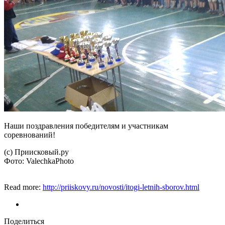
Наши поздравления победителям и участникам
соревнований!
(с) Приисковый.ру
Фото: ValechkaPhoto
Read more:
http://priiskovy.ru/novosti/itogi-letnih-sborov.html
Поделиться