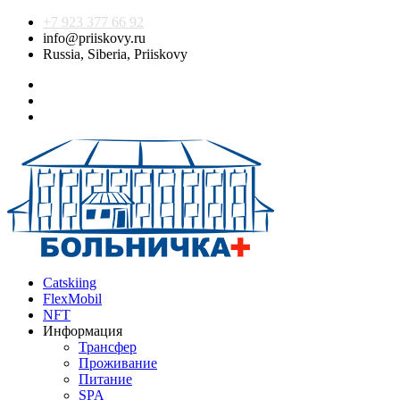
+7 923 377 66 92
info@priiskovy.ru
Russia, Siberia, Priiskovy
Catskiing
FlexMobil
NFT
Информация
Трансфер
Проживание
Питание
SPA