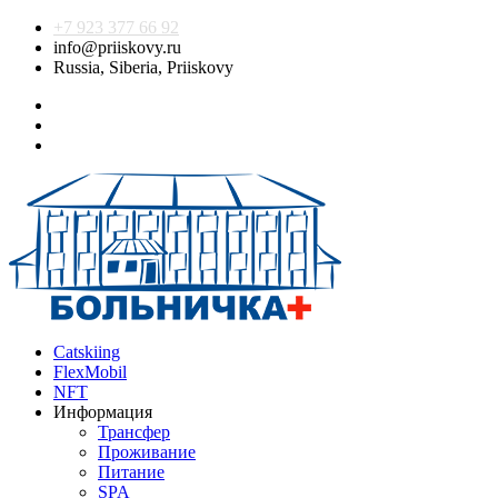
+7 923 377 66 92
info@priiskovy.ru
Russia, Siberia, Priiskovy
Catskiing
FlexMobil
NFT
Информация
Трансфер
Проживание
Питание
SPA