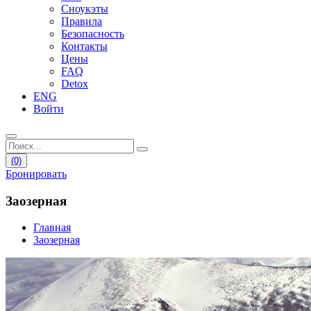
Сноукэты
Правила
Безопасность
Контакты
Цены
FAQ
Detox
ENG
Войти
(0)
Бронировать
Заозерная
Главная
Заозерная